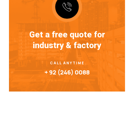
Get a free quote for
industry & factory
CALL ANYTIME
+ 92 (246) 0088