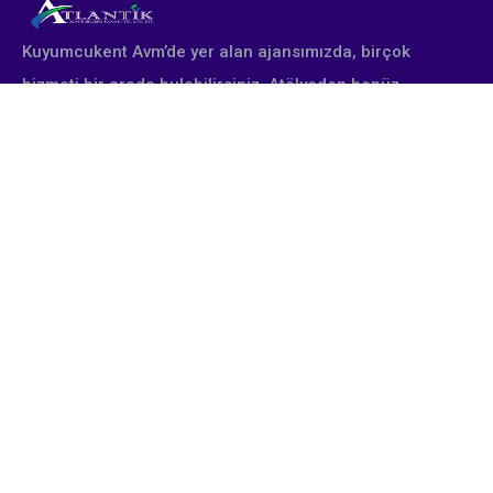
Kuyumcukent Avm’de yer alan ajansımızda, birçok
hizmeti bir arada bulabilirsiniz. Atölyeden henüz
çıkmış yepyeni altın takı tasarımları profesyonel
stüdyomuzda fotoğraflanır. Firmanın talebine göre
poster, katalog, afiş, broşür olarak çıktı alınır. Fuara
katılan müşterilerimiz için gerekli tüm tasarımsal
çalışmalar yine tarafımızdan yapılmaktadır.
Eğitimlerimiz
Takı Fotoğraf Çekimi Eğitimi
Takı Photoshop Eğitimi
Etsy Eğitimi